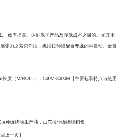
工、效率提高、达到保护产品及降低成本之目的。尤其用
层层张力之紧束作用。机用拉伸膜配合专业的半自动、全自
m长度（M/ROLL）：500M-3000M【主要包装特点与使用
山东拉伸缠绕膜生产商，山东拉伸缠绕膜销售
返回上一页】