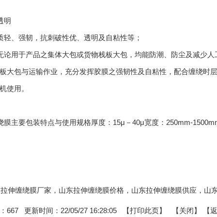
透明
质轻、强韧，抗刺破性优、透明及自粘性等；
无论用于产品之集体大包或货物栈板大包，均能防潮、防尘及减少人
板大包与运输作业，充分发挥胶膜之强韧性及自粘性，配合缠绕时
机使用。
膜主要包装特点与使用规格厚度：15μ－40μ宽度：250mm-1500m
:山东拉伸缠绕膜厂家，山东拉伸缠绕膜价格，山东拉伸缠绕膜供应，
：
667
更新时间：22/05/27 16:28:05 【
打印此页
】 【
关闭
】
【