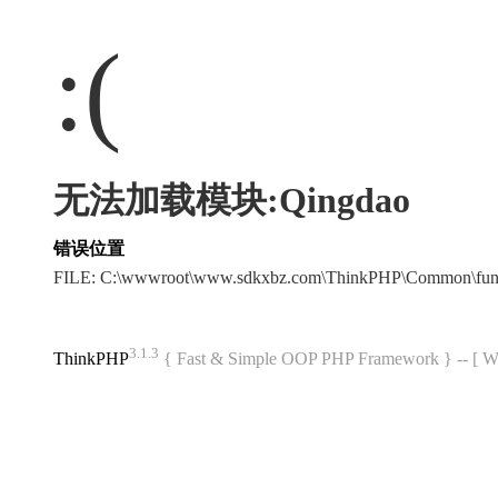
:(
无法加载模块:Qingdao
错误位置
FILE: C:\wwwroot\www.sdkxbz.com\ThinkPHP\Common\fun
3.1.3
ThinkPHP
{ Fast & Simple OOP PHP Framework } -- 