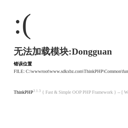
:(
无法加载模块:Dongguan
错误位置
FILE: C:\wwwroot\www.sdkxbz.com\ThinkPHP\Common\fun
3.1.3
ThinkPHP
{ Fast & Simple OOP PHP Framework } -- 